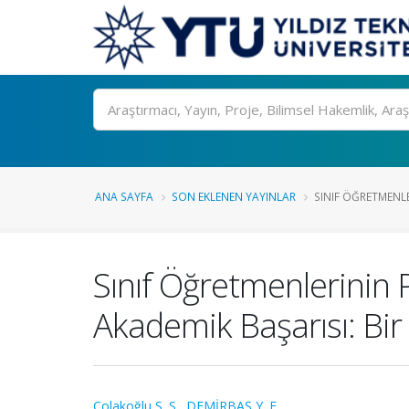
Ara
ANA SAYFA
SON EKLENEN YAYINLAR
SINIF ÖĞRETMENLER
Sınıf Öğretmenlerinin P
Akademik Başarısı: Bi
Çolakoğlu S. S.
,
DEMİRBAŞ Y. E.