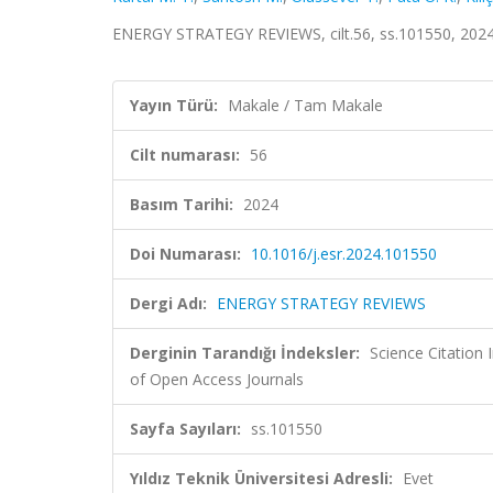
ENERGY STRATEGY REVIEWS, cilt.56, ss.101550, 202
Yayın Türü:
Makale / Tam Makale
Cilt numarası:
56
Basım Tarihi:
2024
Doi Numarası:
10.1016/j.esr.2024.101550
Dergi Adı:
ENERGY STRATEGY REVIEWS
Derginin Tarandığı İndeksler:
Science Citatio
of Open Access Journals
Sayfa Sayıları:
ss.101550
Yıldız Teknik Üniversitesi Adresli:
Evet