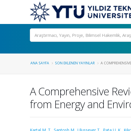
Ara
ANA SAYFA
SON EKLENEN YAYINLAR
A COMPREHENSIVE 
A Comprehensive Revi
from Energy and Envi
Kartal M. T.
,
Santosh M.
,
Ulussever T.
,
Pata U. K.
,
Kılı