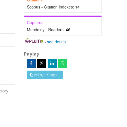
Scopus - Citation Indexes:
14
Captures
Mendeley - Readers:
46
-
see details
Paylaş
Atıf İçin Kopyala
ctory