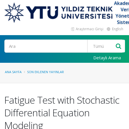
Akade
Ver
Yöne
Siste
Araştırmacı Girişi
English
Ara
Detaylı Arama
ANA SAYFA
SON EKLENEN YAYINLAR
Fatigue Test with Stochastic
Differential Equation
Modeling