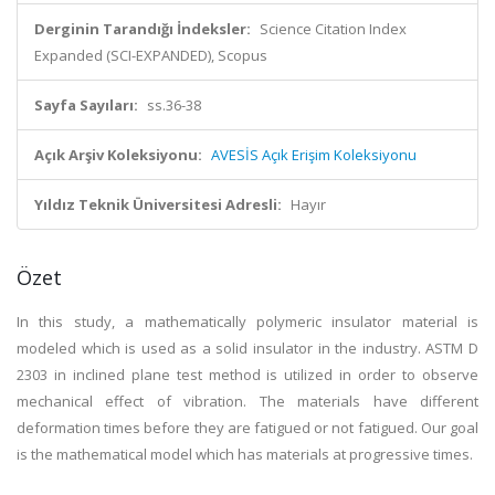
Derginin Tarandığı İndeksler:
Science Citation Index
Expanded (SCI-EXPANDED), Scopus
Sayfa Sayıları:
ss.36-38
Açık Arşiv Koleksiyonu:
AVESİS Açık Erişim Koleksiyonu
Yıldız Teknik Üniversitesi Adresli:
Hayır
Özet
In this study, a mathematically polymeric insulator material is
modeled which is used as a solid insulator in the industry. ASTM D
2303 in inclined plane test method is utilized in order to observe
mechanical effect of vibration. The materials have different
deformation times before they are fatigued or not fatigued. Our goal
is the mathematical model which has materials at progressive times.