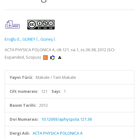
Eroğlu E.
,
GÜNEY İ.
,
Güneş İ.
ACTA PHYSICA POLONICA A, cilt.121, sa.1, ss.36-38, 2012 (SCI-
Expanded, Scopus)
Yayın Türü:
Makale / Tam Makale
Cilt numarası:
121
Sayı:
1
Basım Tarihi:
2012
Doi Numarası:
10.12693/aphyspola.121.36
Dergi Adı:
ACTA PHYSICA POLONICA A