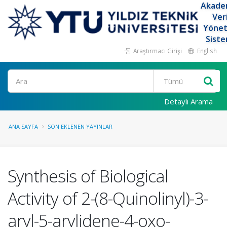
Akade
Ver
Yöne
Siste
Araştırmacı Girişi
English
Ara
Detaylı Arama
ANA SAYFA
SON EKLENEN YAYINLAR
Synthesis of Biological
Activity of 2-(8-Quinolinyl)-3-
aryl-5-arylidene-4-oxo-