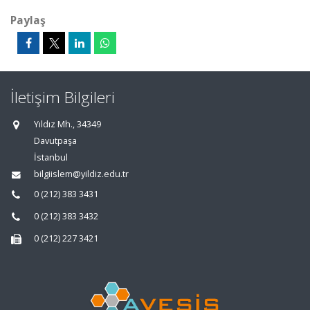
Paylaş
İletişim Bilgileri
Yıldız Mh., 34349
Davutpaşa
İstanbul
bilgiislem@yildiz.edu.tr
0 (212) 383 3431
0 (212) 383 3432
0 (212) 227 3421