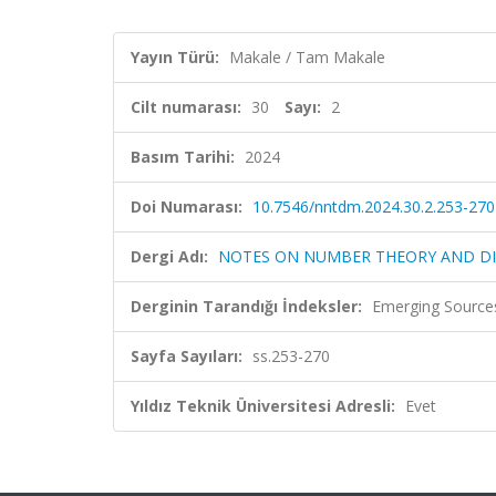
Yayın Türü:
Makale / Tam Makale
Cilt numarası:
30
Sayı:
2
Basım Tarihi:
2024
Doi Numarası:
10.7546/nntdm.2024.30.2.253-270
Dergi Adı:
NOTES ON NUMBER THEORY AND D
Derginin Tarandığı İndeksler:
Emerging Sources
Sayfa Sayıları:
ss.253-270
Yıldız Teknik Üniversitesi Adresli:
Evet