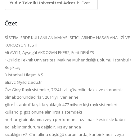
Yıldız Teknik Üniversitesi Adresli:
Evet
Özet
SİSTEMLERDE KULLANILAN MAKAS ISITICILARINDA HASAR ANALİZİ VE
KOROZYON TESTİ
Ali AVCI1, Ayşegül AKDOGAN EKER2, Ferit DENİZ3
1-2Yıldız Teknik Üniversitesi Makine Mühendisliği Bölümü, İstanbul /
Beşiktaş
3 İstanbul Ulaşım A.Ş
aliavci@yildiz.edu.tr
Öz: Giriş: Raylı sistemler, 7/24 hızlı, güvenilir, dakik ve ekonomik
olmak zorundadırlar. 2014 yılı verilerine
göre İstanbul’da yılda yaklaşık 477 milyon kişi raylı sistemleri
kullandığı göz önüne alınılırsa sistemdeki
herhangi bir aksama veya performans azalması kesinlikle kabul
edilebilir bir durum değildir. Kış aylarında
sıcaklığın +7 ºC ‘in altına düştüğü durumlarda, kar birikmesi veya