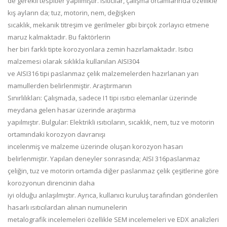
de gerekli tespitler yapılmıştır. Isıtıcılar, çalışma ortamlarında özellikle
kış ayların da; tuz, motorin, nem, değişken
sıcaklık, mekanik titreşim ve gerilmeler gibi birçok zorlayıcı etmene
maruz kalmaktadır. Bu faktörlerin
her biri farklı tipte korozyonlara zemin hazırlamaktadır. Isıtıcı
malzemesi olarak sıklıkla kullanılan AISI304
ve AISI316 tipi paslanmaz çelik malzemelerden hazırlanan yarı
mamullerden belirlenmiştir. Araştırmanın
Sınırlılıkları: Çalışmada, sadece I1 tipi ısıtıcı elemanlar üzerinde
meydana gelen hasar üzerinde araştırma
yapılmıştır. Bulgular: Elektrikli ısıtıcıların, sıcaklık, nem, tuz ve motorin
ortamındaki korozyon davranışı
incelenmiş ve malzeme üzerinde oluşan korozyon hasarı
belirlenmiştir. Yapılan deneyler sonrasında; AISI 316paslanmaz
çeliğin, tuz ve motorin ortamda diğer paslanmaz çelik çeşitlerine göre
korozyonun direncinin daha
iyi olduğu anlaşılmıştır. Ayrıca, kullanıcı kuruluş tarafından gönderilen
hasarlı ısıtıcılardan alınan numunelerin
metalografik incelemeleri özellikle SEM incelemeleri ve EDX analizleri