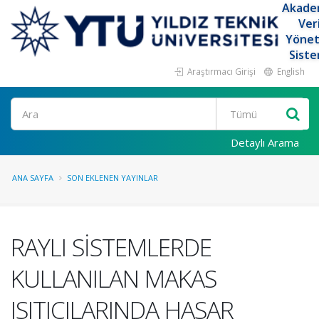
Akade
Ver
Yöne
Siste
Araştırmacı Girişi
English
Ara
Detaylı Arama
ANA SAYFA
SON EKLENEN YAYINLAR
RAYLI SİSTEMLERDE
KULLANILAN MAKAS
ISITICILARINDA HASAR