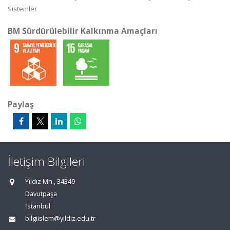
Sistemler
BM Sürdürülebilir Kalkınma Amaçları
Paylaş
İletişim Bilgileri
Yıldız Mh., 34349
Davutpaşa
İstanbul
bilgiislem@yildiz.edu.tr