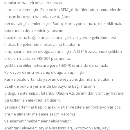
yapılarak hasarlı bölgeler detaylı
olarak incelenmiştir. Elde edilen SEM görüntülerinde, numunelerde
oluşan korozyon hasarları ve dağılımı
net olarak gözlemlenmiştir. Sonuç: Korozyon sonucu, elektrikli makas
ısıtıcılarının dış ceketinin yapısının
bozulmasına bağlı olarak ısıtıcının görevini yerine getirememesi,
makas bölgelerinde makas atma hatalarını
oluşmasına neden olduğu anlaşılmıştır. AISI 316 paslanmaz çelikten
üretilen ısıtıcıların, AISI 304 paslanmaz
çelikten üretilen ısıtıcılara göre %60-70 oranında daha fazla
korozyon direnci ne sahip olduğu anlaşılmıştır.
Kar ve buzlu ortamda yapılan deney sonuçlarından, ısıtıcıların
özellikle büküm yerlerinde korozyona bağlı hasarın
olduğu saptanmıştır. İstanbul Ulaşım A.Ş. tarafından tramvay hatların
da kullanılan elektrikli ısıtıcıların,
çalışma ortamına bağlı olarak, kısıtlar ve istenilen fonksiyonlar göz
önüne alınarak malzeme seçimi yapılmış
ve alternatif malzemeler belirlenmiştir.
Anahtar Kelimeler: Ray Makas Isıtıcıları, Korozyon Testi, Raylı