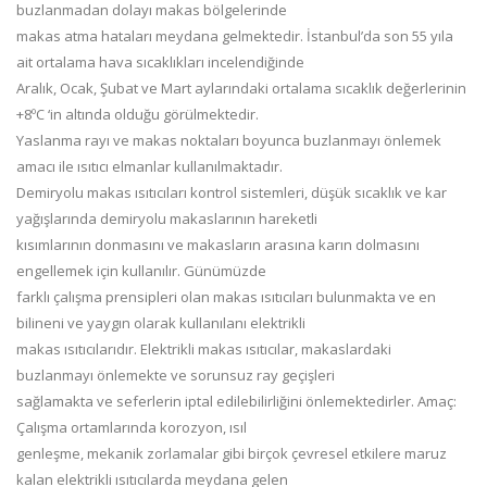
buzlanmadan dolayı makas bölgelerinde
makas atma hataları meydana gelmektedir. İstanbul’da son 55 yıla
ait ortalama hava sıcaklıkları incelendiğinde
Aralık, Ocak, Şubat ve Mart aylarındaki ortalama sıcaklık değerlerinin
+8ºC ‘in altında olduğu görülmektedir.
Yaslanma rayı ve makas noktaları boyunca buzlanmayı önlemek
amacı ile ısıtıcı elmanlar kullanılmaktadır.
Demiryolu makas ısıtıcıları kontrol sistemleri, düşük sıcaklık ve kar
yağışlarında demiryolu makaslarının hareketli
kısımlarının donmasını ve makasların arasına karın dolmasını
engellemek için kullanılır. Günümüzde
farklı çalışma prensipleri olan makas ısıtıcıları bulunmakta ve en
bilineni ve yaygın olarak kullanılanı elektrikli
makas ısıtıcılarıdır. Elektrikli makas ısıtıcılar, makaslardaki
buzlanmayı önlemekte ve sorunsuz ray geçişleri
sağlamakta ve seferlerin iptal edilebilirliğini önlemektedirler. Amaç:
Çalışma ortamlarında korozyon, ısıl
genleşme, mekanik zorlamalar gibi birçok çevresel etkilere maruz
kalan elektrikli ısıtıcılarda meydana gelen