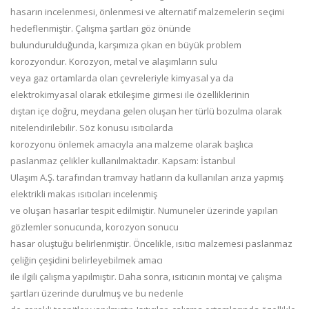
hasarın incelenmesi, önlenmesi ve alternatif malzemelerin seçimi
hedeflenmiştir. Çalışma şartları göz önünde
bulundurulduğunda, karşımıza çıkan en büyük problem
korozyondur. Korozyon, metal ve alaşımların sulu
veya gaz ortamlarda olan çevreleriyle kimyasal ya da
elektrokimyasal olarak etkileşime girmesi ile özelliklerinin
dıştan içe doğru, meydana gelen oluşan her türlü bozulma olarak
nitelendirilebilir. Söz konusu ısıtıcılarda
korozyonu önlemek amacıyla ana malzeme olarak başlıca
paslanmaz çelikler kullanılmaktadır. Kapsam: İstanbul
Ulaşım A.Ş. tarafından tramvay hatların da kullanılan arıza yapmış
elektrikli makas ısıtıcıları incelenmiş
ve oluşan hasarlar tespit edilmiştir. Numuneler üzerinde yapılan
gözlemler sonucunda, korozyon sonucu
hasar oluştuğu belirlenmiştir. Öncelikle, ısıtıcı malzemesi paslanmaz
çeliğin çeşidini belirleyebilmek amacı
ile ilgili çalışma yapılmıştır. Daha sonra, ısıtıcının montaj ve çalışma
şartları üzerinde durulmuş ve bu nedenle