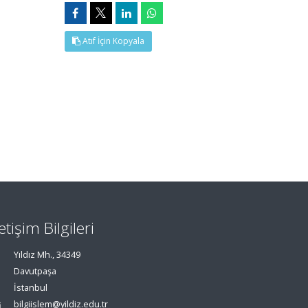
Atıf İçin Kopyala
letişim Bilgileri
Yıldız Mh., 34349
Davutpaşa
İstanbul
bilgiislem@yildiz.edu.tr