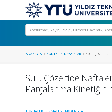
Ara
ANA SAYFA
SON EKLENEN YAYINLAR
SULU ÇÖZELTIDE N
Sulu Çözeltide Naftale
Parçalanma Kinetiğini
TURHAN K.
,
UZMAN S.
,
AKDENİZ A.