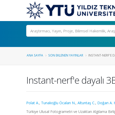
Ara
ANA SAYFA
SON EKLENEN YAYINLAR
INSTANT-NERF'E D
Instant-nerf'e dayalı 
Polat A.
,
Tunalıoğlu Öcalan N.
,
Altuntaş C.
,
Doğan A. 
Türkiye Ulusal Fotogrametri ve Uzaktan Algılama Birl