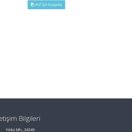
Atıf İçin Kopyala
letişim Bilgileri
Yıldız Mh., 34349