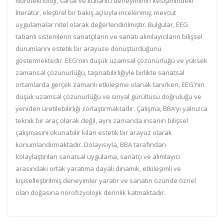
Nöroteknoloji, sanat ve kullanıcı deneyiminin kesişimindeki
literatür, eleştirel bir bakış açısıyla incelenmiş; mevcut
uygulamalar nitel olarak değerlendirilmiştir. Bulgular, EEG
tabanlı sistemlerin sanatçıların ve sanatı alımlayıcıların bilişsel
durumlarını estetik bir arayüze dönüştürdüğünü
göstermektedir. EEG'nin düşük uzamsal çözünürlüğü ve yüksek
zamansal çözünürlüğü, taşınabilirliğiyle birlikte sanatsal
ortamlarda gerçek zamanlı etkileşime olanak tanırken, EEG'nin
düşük uzamsal çözünürlüğü ve sinyal gürültüsü doğruluğu ve
yeniden üretilebilirliği zorlaştırmaktadır. Çalışma, BBA’yı yalnızca
teknik bir araç olarak değil, aynı zamanda insanın bilişsel
çalışmasını okunabilir kılan estetik bir arayüz olarak
konumlandırmaktadır. Dolayısıyla, BBA tarafından
kolaylaştırılan sanatsal uygulama, sanatçı ve alımlayıcı
arasındaki ortak yaratıma dayalı dinamik, etkileşimli ve
kişiselleştirilmiş deneyimler yaratır ve sanatın özünde öznel
olan doğasına nörofizyolojik derinlik katmaktadır.