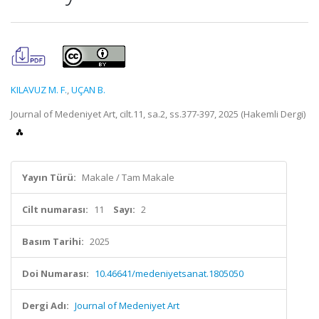
KILAVUZ M. F.
,
UÇAN B.
Journal of Medeniyet Art, cilt.11, sa.2, ss.377-397, 2025 (Hakemli Dergi)
Yayın Türü:
Makale / Tam Makale
Cilt numarası:
11
Sayı:
2
Basım Tarihi:
2025
Doi Numarası:
10.46641/medeniyetsanat.1805050
Dergi Adı:
Journal of Medeniyet Art