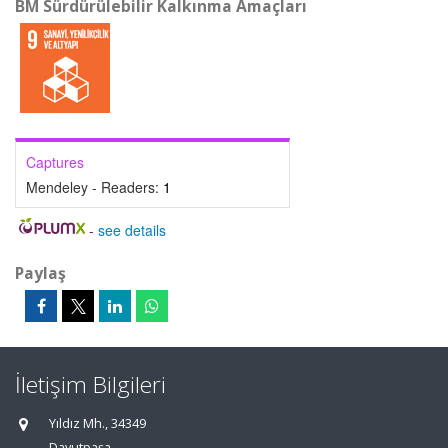
BM Sürdürülebilir Kalkınma Amaçları
Captures
Mendeley - Readers:
1
-
see details
Paylaş
İletişim Bilgileri
Yıldız Mh., 34349
Davutpaşa