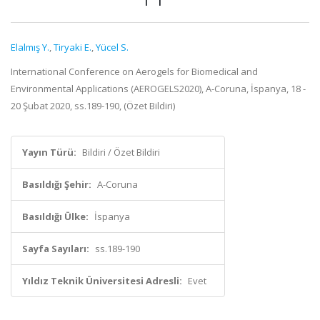
Elalmış Y.
,
Tiryaki E.
,
Yücel S.
International Conference on Aerogels for Biomedical and
Environmental Applications (AEROGELS2020), A-Coruna, İspanya, 18 -
20 Şubat 2020, ss.189-190, (Özet Bildiri)
Yayın Türü:
Bildiri / Özet Bildiri
Basıldığı Şehir:
A-Coruna
Basıldığı Ülke:
İspanya
Sayfa Sayıları:
ss.189-190
Yıldız Teknik Üniversitesi Adresli:
Evet