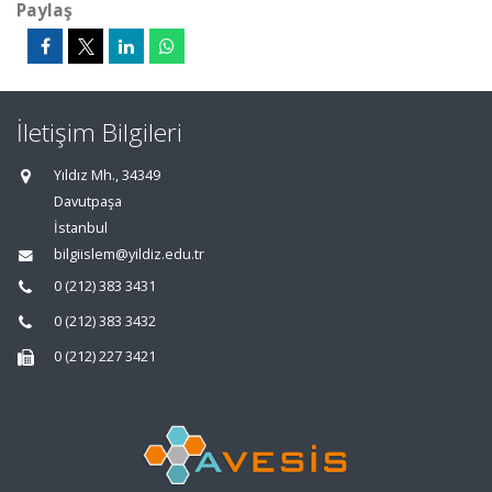
Paylaş
İletişim Bilgileri
Yıldız Mh., 34349
Davutpaşa
İstanbul
bilgiislem@yildiz.edu.tr
0 (212) 383 3431
0 (212) 383 3432
0 (212) 227 3421