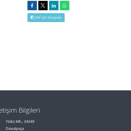
Atıf İçin Kopyala
letişim Bilgileri
Yıldız Mh., 34349
Davutpaşa