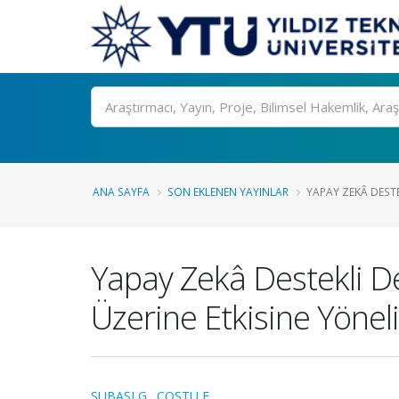
Ara
ANA SAYFA
SON EKLENEN YAYINLAR
YAPAY ZEKÂ DESTEK
Yapay Zekâ Destekli D
Üzerine Etkisine Yönel
SUBAŞI G.
,
COŞTU F.