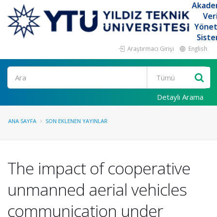
Akade
Ver
Yöne
Siste
Araştırmacı Girişi
English
Ara
Detaylı Arama
ANA SAYFA
SON EKLENEN YAYINLAR
The impact of cooperative
unmanned aerial vehicles
communication under