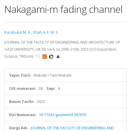
Nakagami-m fading channel
Karabulut M. A.
,
Shah A. F. M. S.
JOURNAL OF THE FACULTY OF ENGINEERING AND ARCHITECTURE OF
GAZI UNIVERSITY, cilt.38, sa.4, ss.2095-2106, 2023 (SCI-Expanded,
Scopus, TRDizin)
Yayın Türü:
Makale / Tam Makale
Cilt numarası:
38
Sayı:
4
Basım Tarihi:
2023
Doi Numarası:
10.17341/gazimmfd.997670
Dergi Adı:
JOURNAL OF THE FACULTY OF ENGINEERING AND