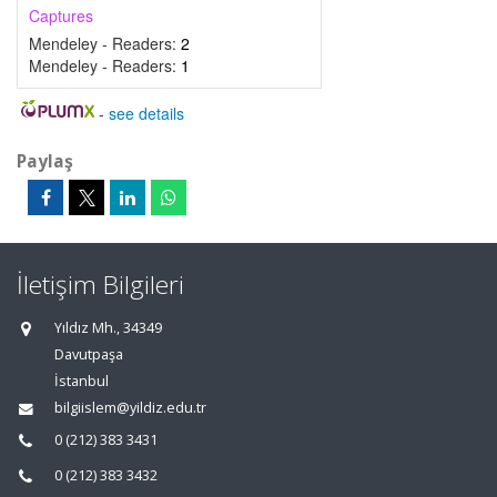
Captures
Mendeley - Readers:
2
Mendeley - Readers:
1
-
see details
Paylaş
İletişim Bilgileri
Yıldız Mh., 34349
Davutpaşa
İstanbul
bilgiislem@yildiz.edu.tr
0 (212) 383 3431
0 (212) 383 3432