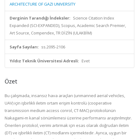
ARCHITECTURE OF GAZI UNIVERSITY
Derginin Tarandığı İndeksler:
Science Citation Index
Expanded (SCI-EXPANDED), Scopus, Academic Search Premier,
Art Source, Compendex, TR DİZİN (ULAKBİM)
Sayfa Sayıları:
ss.2095-2106
Yıldız Teknik Üniversitesi Adresli:
Evet
Özet
Bu çalışmada, insansız hava araçları (unmanned aerial vehicles,
UAV) için işbirlikli iletim ortam erişim kontrolü (cooperative
transmission medium access conrol, CT-MAC) protokolünün
Nakagami-m kanal sönümlemesi üzerine performansı araştırılmıştır.
Önerilen protokol, verimi artırmak için esas olarak doğrudan iletim
(DT) ve işbirlikli iletim (CT) modlarını içermektedir. Ayrıca, uygun bir