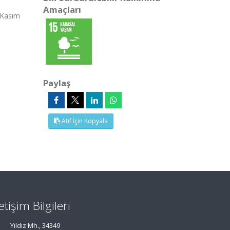
Amaçları
 Kasım
Paylaş
Atıf İçin Kopyala
letişim Bilgileri
Yıldız Mh., 34349