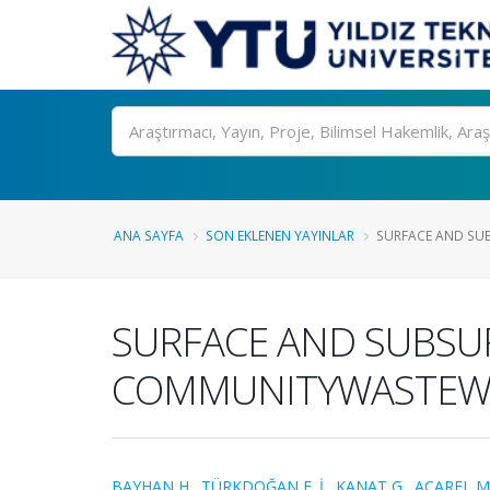
Ara
ANA SAYFA
SON EKLENEN YAYINLAR
SURFACE AND SUB
SURFACE AND SUBSU
COMMUNITYWASTEW
BAYHAN H.
,
TÜRKDOĞAN F. İ.
,
KANAT G.
,
ACAREL M