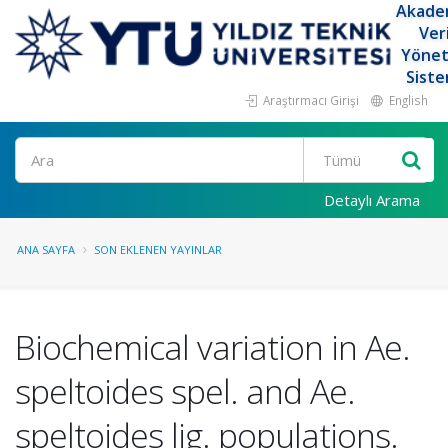
Akade
Ver
Yöne
Siste
Araştırmacı Girişi
English
Ara
Detaylı Arama
ANA SAYFA
SON EKLENEN YAYINLAR
Biochemical variation in Ae.
speltoides spel. and Ae.
speltoides lig. populations.