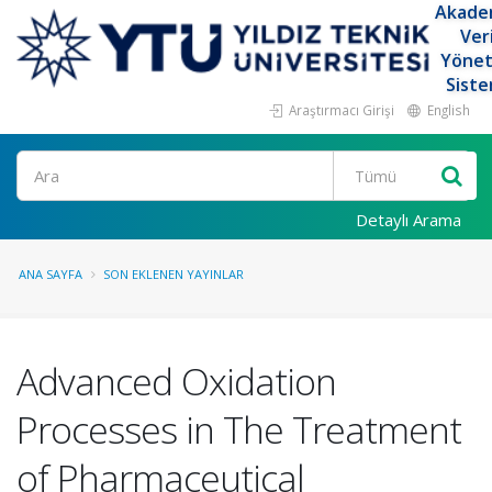
Akade
Ver
Yöne
Siste
Araştırmacı Girişi
English
Ara
Detaylı Arama
ANA SAYFA
SON EKLENEN YAYINLAR
Advanced Oxidation
Processes in The Treatment
of Pharmaceutical