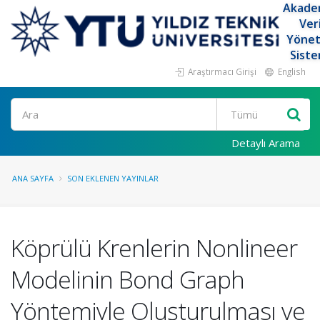
Akade
Ver
Yöne
Siste
Araştırmacı Girişi
English
Ara
Detaylı Arama
ANA SAYFA
SON EKLENEN YAYINLAR
Köprülü Krenlerin Nonlineer
Modelinin Bond Graph
Yöntemiyle Oluşturulması ve