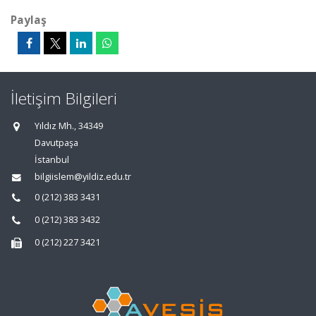
Paylaş
İletişim Bilgileri
Yıldız Mh., 34349
Davutpaşa
İstanbul
bilgiislem@yildiz.edu.tr
0 (212) 383 3431
0 (212) 383 3432
0 (212) 227 3421