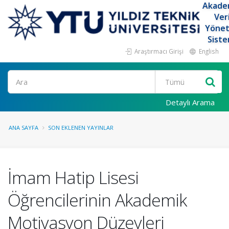
Akade
Ver
Yöne
Siste
Araştırmacı Girişi
English
Ara
Detaylı Arama
ANA SAYFA
SON EKLENEN YAYINLAR
İmam Hatip Lisesi
Öğrencilerinin Akademik
Motivasyon Düzeyleri