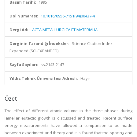
Basım Tarihi:
1995
Doi Numarası:
10.1016/0956-7151(94)00437-4
Dergi Adı:
ACTA METALLURGICA ET MATERIALIA
Derginin Tarandığı İndeksler:
Science Citation Index
Expanded (SCI-EXPANDED)
Sayfa Sayıları:
ss.2143-2147
Yıldız Teknik Üniversitesi Adresli:
Hayır
Özet
The effect of different atomic volume in the three phases during
lamellar eutectic growth is discussed and treated. Recent surface
energy measurements have allowed a comparison to be made
between experiment and theory and it is found that the spacing and