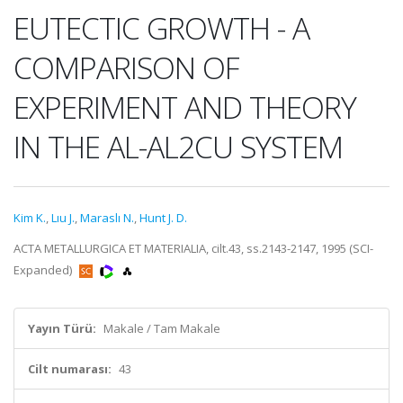
EUTECTIC GROWTH - A
COMPARISON OF
EXPERIMENT AND THEORY
IN THE AL-AL2CU SYSTEM
Kim K.
,
Lıu J.
,
Maraslı N.
,
Hunt J. D.
ACTA METALLURGICA ET MATERIALIA, cilt.43, ss.2143-2147, 1995 (SCI-
Expanded)
Yayın Türü:
Makale / Tam Makale
Cilt numarası:
43