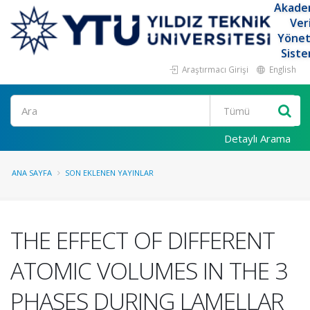
Akade
Ver
Yöne
Siste
Araştırmacı Girişi
English
Ara
Detaylı Arama
ANA SAYFA
SON EKLENEN YAYINLAR
THE EFFECT OF DIFFERENT
ATOMIC VOLUMES IN THE 3
PHASES DURING LAMELLAR