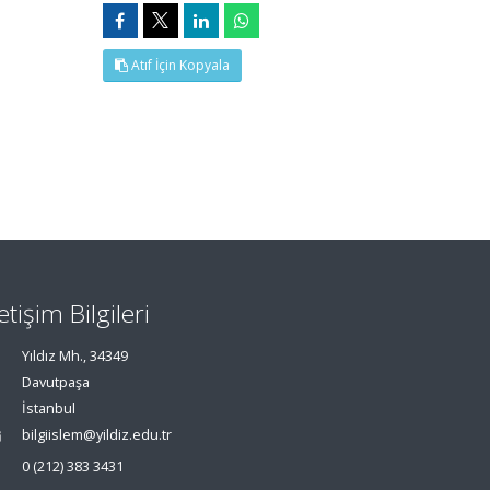
Atıf İçin Kopyala
letişim Bilgileri
Yıldız Mh., 34349
Davutpaşa
İstanbul
bilgiislem@yildiz.edu.tr
0 (212) 383 3431