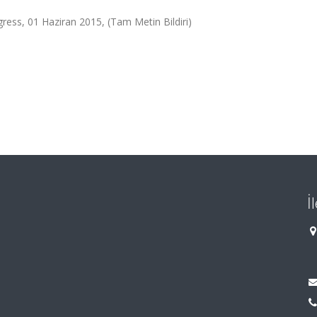
ress, 01 Haziran 2015, (Tam Metin Bildiri)
İ