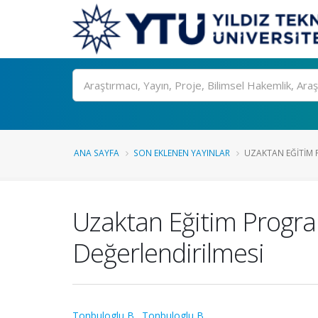
Ara
ANA SAYFA
SON EKLENEN YAYINLAR
UZAKTAN EĞITIM P
Uzaktan Eğitim Program
Değerlendirilmesi
Tonbuloglu B.
,
Tonbuloglu B.