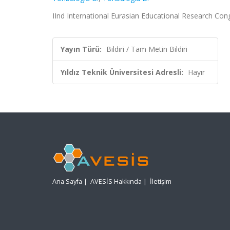
IInd International Eurasian Educational Research Cong
Yayın Türü:
Bildiri / Tam Metin Bildiri
Yıldız Teknik Üniversitesi Adresli:
Hayır
Ana Sayfa
|
AVESİS Hakkında
|
İletişim