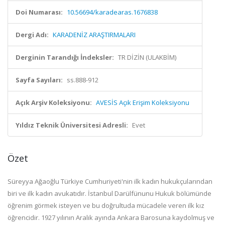
Doi Numarası:
10.56694/karadearas.1676838
Dergi Adı:
KARADENİZ ARAŞTIRMALARI
Derginin Tarandığı İndeksler:
TR DİZİN (ULAKBİM)
Sayfa Sayıları:
ss.888-912
Açık Arşiv Koleksiyonu:
AVESİS Açık Erişim Koleksiyonu
Yıldız Teknik Üniversitesi Adresli:
Evet
Özet
Süreyya Ağaoğlu Türkiye Cumhuriyeti'nin ilk kadın hukukçularından
biri ve ilk kadın avukatıdır. İstanbul Darülfünunu Hukuk bölümünde
öğrenim görmek isteyen ve bu doğrultuda mücadele veren ilk kız
öğrencidir. 1927 yılının Aralık ayında Ankara Barosuna kaydolmuş ve