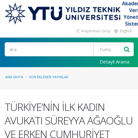
Akade
Ver
Yöne
Siste
Araştırmacı Girişi
English
Ara
Detaylı Arama
ANA SAYFA
SON EKLENEN YAYINLAR
TÜRKİYE’NİN İLK KADIN
AVUKATI SÜREYYA AĞAOĞLU
VE ERKEN CUMHURİYET