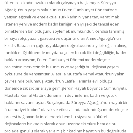
ülkenin ilk kadın avukatı olarak çalışmaya başlamıştır. Süreyya
Ağaoğlu'nun yaşam öyküsünün Erken Cumhuriyet Dönemi'nde
yetişen eğitimli ve entelektüel Türk kadınını yansıtan, yaratılmak
istenen yeni ve modern kadın kimliğini en iyi şekilde temsil eden
örneklerden biri olduğunu söylemek mümkündür. Kendisi tanınmış
bir siyasetçi, yazar, gazeteci ve düşünür olan Ahmet Ağaoğlu'nun
kızıdır. Babasının çağdaş yaklaşımı doğrultusunda iyi bir eğitim almış,
tanıklık ettiği dönemde meydana gelen birçok fikri değişikliğin, kadın
hakları arayışının, Erken Cumhuriyet Dönemi modernleşme
projesinin merkezinde bulunmuş ve yaşadığı bu değişimi yaşam
öyküsüne de yansıtmıştır. Ailesi ile Mustafa Kemal Atatürk'ün yakın
çevresinde bulunmuş, Atatürk'ün Latife Hanım'la evli olduğu
dönemde sık sık bir araya gelmişlerdir. Hayatı boyunca Cumhuriyet'i,
Mustafa Kemal Atatürk döneminin devrimlerini, kadın ve çocuk
haklarını savunmuştur. Bu çalışmada Süreyya Ağaoğlu'nun hayatı bir
"cumhuriyet kadını" olarak ve etkisi altında bulunduğu modernleşme
projesi bağlamında incelenerek hem bu siyası ve kültürel
değişimlerin bir kadın olarak onun üzerindeki etkisi hem de bu
projede gönüllü olarak yer almış bir kadının hayatının bu doğrultuda