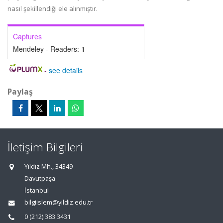
nasıl şekillendiği ele alınmıştır.
Captures
Mendeley - Readers:
1
-
see details
Paylaş
İletişim Bilgileri
Yıldız Mh., 34349
Davutpaşa
İstanbul
bilgiislem@yildiz.edu.tr
0 (212) 383 3431