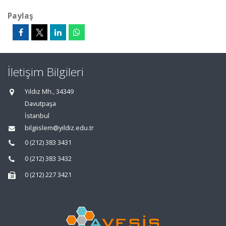
Paylaş
İletişim Bilgileri
Yıldız Mh., 34349
Davutpaşa
İstanbul
bilgiislem@yildiz.edu.tr
0 (212) 383 3431
0 (212) 383 3432
0 (212) 227 3421