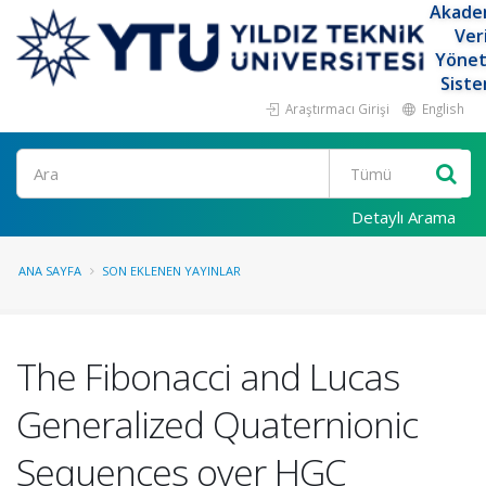
Akade
Ver
Yöne
Siste
Araştırmacı Girişi
English
Ara
Detaylı Arama
ANA SAYFA
SON EKLENEN YAYINLAR
The Fibonacci and Lucas
Generalized Quaternionic
Sequences over HGC