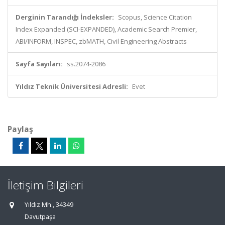
Derginin Tarandığı İndeksler:
Scopus, Science Citation
Index Expanded (SCI-EXPANDED), Academic Search Premier,
ABI/INFORM, INSPEC, zbMATH, Civil Engineering Abstracts
Sayfa Sayıları:
ss.2074-2086
Yıldız Teknik Üniversitesi Adresli:
Evet
Paylaş
İletişim Bilgileri
Yıldız Mh., 34349
Davutpaşa