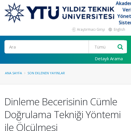
Akade
Ver
Yöne
Siste
Araştırmacı Girişi
English
Ara
Detaylı Arama
ANA SAYFA
SON EKLENEN YAYINLAR
Dinleme Becerisinin Cümle
Doğrulama Tekniği Yöntemi
ile Ölçülmesi