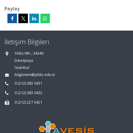
Paylaş
İletişim Bilgileri
Yıldız Mh., 34349
Davutpaşa
İstanbul
bilgiislem@yildiz.edu.tr
0 (212) 383 3431
0 (212) 383 3432
0 (212) 227 3421