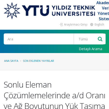
Akade
Ver
Yöne
Siste
Araştırmacı Girişi
English
Ara
Detaylı Arama
ANA SAYFA
SON EKLENEN YAYINLAR
Sonlu Eleman
Çözümlemelerinde a/d Oranı
ve Ağ Boyutunun Yük Taşıma