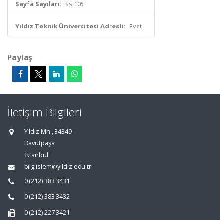
Sayfa Sayıları:
ss.105
Yıldız Teknik Üniversitesi Adresli:
Evet
Paylaş
İletişim Bilgileri
Yıldız Mh., 34349
Davutpaşa
İstanbul
bilgiislem@yildiz.edu.tr
0 (212) 383 3431
0 (212) 383 3432
0 (212) 227 3421