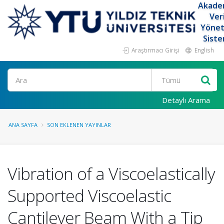
Akade
Ver
Yöne
Siste
Araştırmacı Girişi
English
Ara
Detaylı Arama
ANA SAYFA
SON EKLENEN YAYINLAR
Vibration of a Viscoelastically
Supported Viscoelastic
Cantilever Beam With a Tip