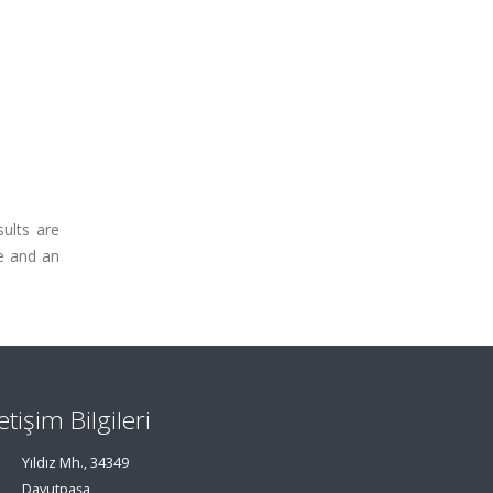
sults are
le and an
letişim Bilgileri
Yıldız Mh., 34349
Davutpaşa