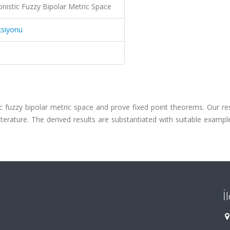
ionistic Fuzzy Bipolar Metric Space
ksiyonu
tic fuzzy bipolar metric space and prove fixed point theorems. Our re
literature. The derived results are substantiated with suitable examp
İ