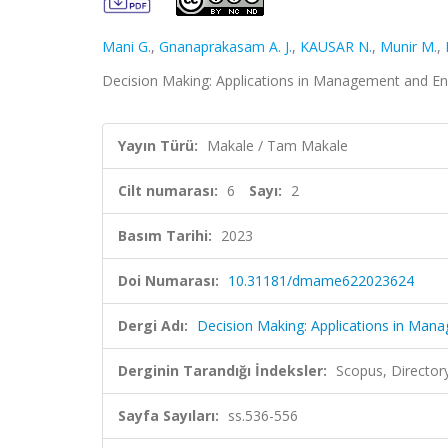
Mani G.
,
Gnanaprakasam A. J.
,
KAUSAR N.
,
Munir M.
,
Decision Making: Applications in Management and Engi
Yayın Türü:
Makale / Tam Makale
Cilt numarası:
6
Sayı:
2
Basım Tarihi:
2023
Doi Numarası:
10.31181/dmame622023624
Dergi Adı:
Decision Making: Applications in Man
Derginin Tarandığı İndeksler:
Scopus, Director
Sayfa Sayıları:
ss.536-556