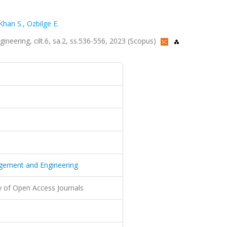
Khan S.
,
Ozbilge E.
neering, cilt.6, sa.2, ss.536-556, 2023 (Scopus)
agement and Engineering
y of Open Access Journals