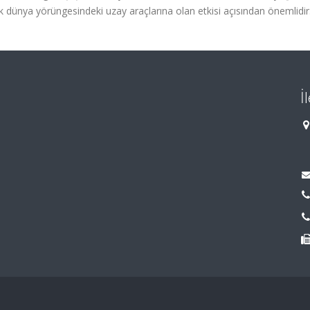
ak dünya yörüngesindeki uzay araçlarına olan etkisi açısından önemlidir
İ