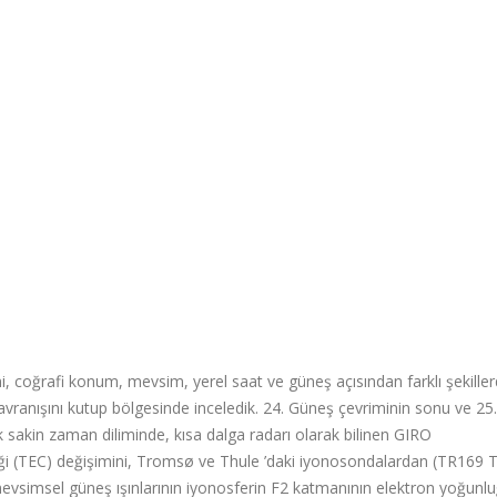
 coğrafi konum, mevsim, yerel saat ve güneş açısından farklı şekille
avranışını kutup bölgesinde inceledik. 24. Güneş çevriminin sonu ve 2
 sakin zaman diliminde, kısa dalga radarı olarak bilinen GIRO
ği (TEC) değişimini, Tromsø ve Thule ’daki iyonosondalardan (TR169 
en mevsimsel güneş ışınlarının iyonosferin F2 katmanının elektron yoğunl