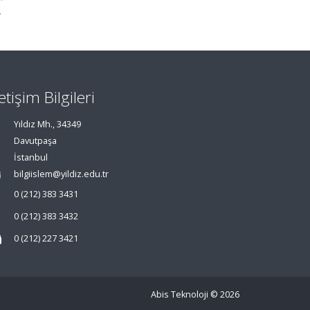
.
letişim Bilgileri
Yıldız Mh., 34349
Davutpaşa
İstanbul
bilgiislem@yildiz.edu.tr
0 (212) 383 3431
0 (212) 383 3432
0 (212) 227 3421
Abis Teknoloji
© 2026