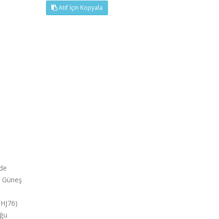
Atıf İçin Kopyala
rde
5. Güneş
THJ76)
uğu