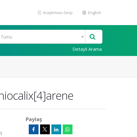
Araştırmacı Girişi
English
Detaylı Arama
hiocalix[4]arene
Paylaş
i)