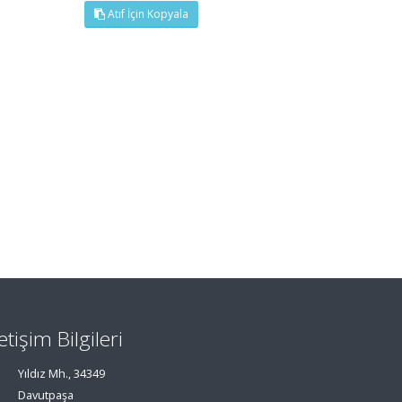
Atıf İçin Kopyala
letişim Bilgileri
Yıldız Mh., 34349
Davutpaşa