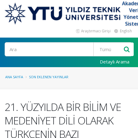
Akade
Ver
Yöne
Siste
Araştırmacı Girişi
English
Ara
Detaylı Arama
ANA SAYFA
SON EKLENEN YAYINLAR
21. YÜZYILDA BİR BİLİM VE
MEDENİYET DİLİ OLARAK
TÜRKÇENİN BAZI