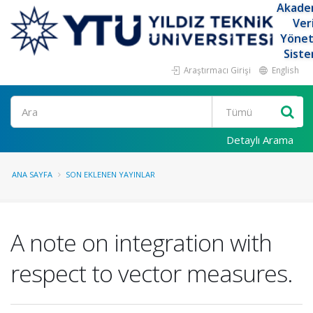
Akade
Ver
Yöne
Siste
Araştırmacı Girişi
English
Ara
Detaylı Arama
ANA SAYFA
SON EKLENEN YAYINLAR
A note on integration with
respect to vector measures.