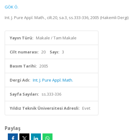
GÖK Ö.
Int. J. Pure Appl. Math., cilt.20, sa.3, ss.333-336, 2005 (Hakemli Dergi)
Yayın Türü:
Makale / Tam Makale
Cilt numarası:
20
Sayı:
3
Basım Tarihi:
2005
Dergi Adı:
Int. J. Pure Appl. Math.
Sayfa Sayıları:
ss.333-336
Yıldız Teknik Üniversitesi Adresli:
Evet
Paylaş