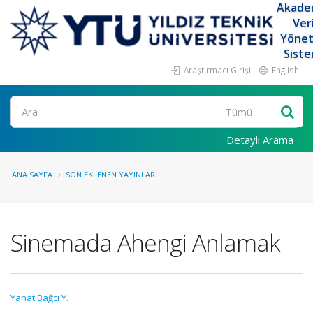
Akade
Ver
Yöne
Siste
Araştırmacı Girişi
English
Ara
Detaylı Arama
ANA SAYFA
SON EKLENEN YAYINLAR
Sinemada Ahengi Anlamak
Yanat Bağcı Y.