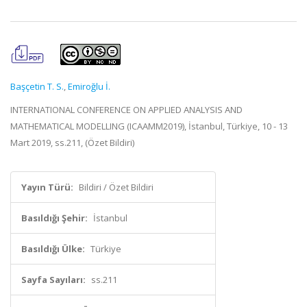
Başçetin T. S.
,
Emiroğlu İ.
INTERNATIONAL CONFERENCE ON APPLIED ANALYSIS AND
MATHEMATICAL MODELLING (ICAAMM2019), İstanbul, Türkiye, 10 - 13
Mart 2019, ss.211, (Özet Bildiri)
Yayın Türü:
Bildiri / Özet Bildiri
Basıldığı Şehir:
İstanbul
Basıldığı Ülke:
Türkiye
Sayfa Sayıları:
ss.211