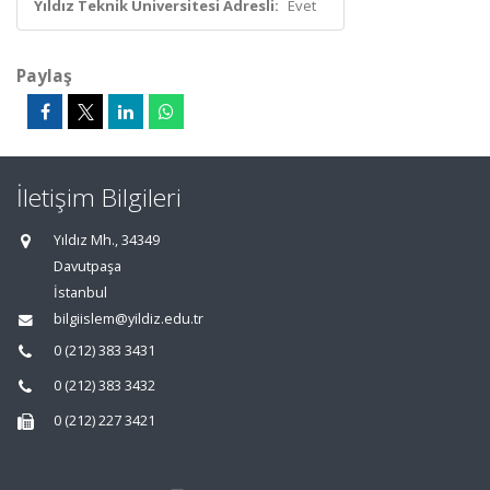
Yıldız Teknik Üniversitesi Adresli:
Evet
Paylaş
İletişim Bilgileri
Yıldız Mh., 34349
Davutpaşa
İstanbul
bilgiislem@yildiz.edu.tr
0 (212) 383 3431
0 (212) 383 3432
0 (212) 227 3421