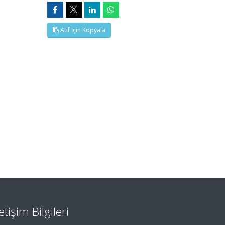
Atıf İçin Kopyala
letişim Bilgileri