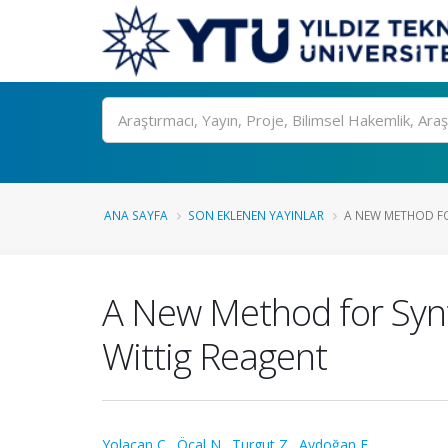
Ara
ANA SAYFA
SON EKLENEN YAYINLAR
A NEW METHOD FOR
A New Method for Synt
Wittig Reagent
Yolaçan Ç.
,
Öcal N.
,
Turgut Z.
,
Aydoğan F.