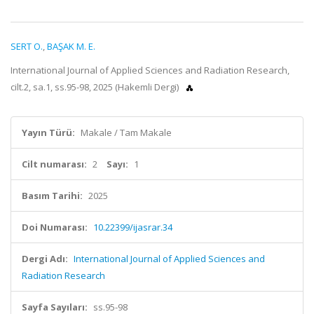
SERT O.
,
BAŞAK M. E.
International Journal of Applied Sciences and Radiation Research,
cilt.2, sa.1, ss.95-98, 2025 (Hakemli Dergi)
Yayın Türü:
Makale / Tam Makale
Cilt numarası:
2
Sayı:
1
Basım Tarihi:
2025
Doi Numarası:
10.22399/ijasrar.34
Dergi Adı:
International Journal of Applied Sciences and
Radiation Research
Sayfa Sayıları:
ss.95-98