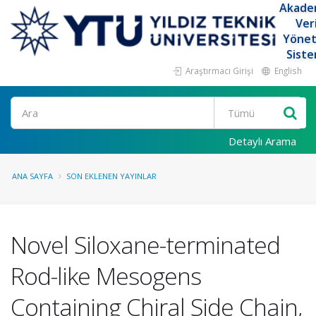
Akade
Ver
Yöne
Siste
Araştırmacı Girişi
English
Ara
Detaylı Arama
ANA SAYFA
SON EKLENEN YAYINLAR
Novel Siloxane-terminated
Rod-like Mesogens
Containing Chiral Side Chain,