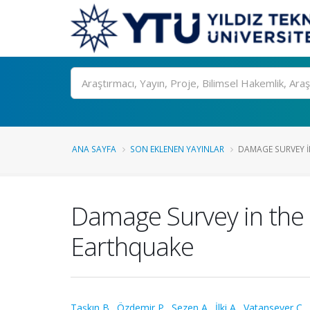
Ara
ANA SAYFA
SON EKLENEN YAYINLAR
DAMAGE SURVEY IN
Damage Survey in the
Earthquake
Taşkın B.
,
Özdemir P.
,
Sezen A.
,
İlki A.
,
Vatansever C.
,