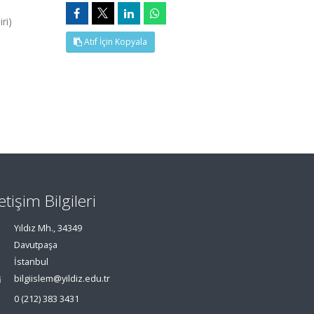
ri)
Atıf İçin Kopyala
letişim Bilgileri
Yıldız Mh., 34349
Davutpaşa
İstanbul
bilgiislem@yildiz.edu.tr
0 (212) 383 3431