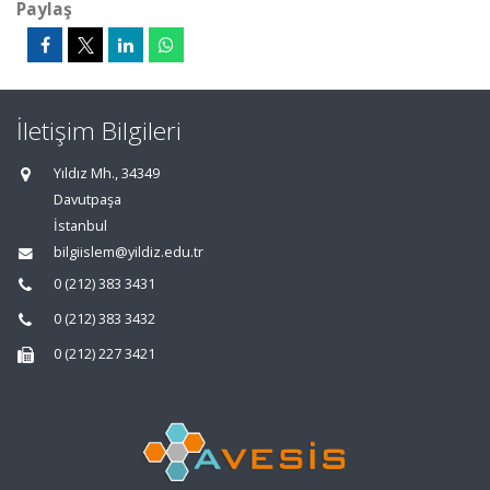
Paylaş
İletişim Bilgileri
Yıldız Mh., 34349
Davutpaşa
İstanbul
bilgiislem@yildiz.edu.tr
0 (212) 383 3431
0 (212) 383 3432
0 (212) 227 3421