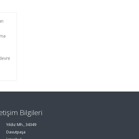
rı
ama
 devre
letişim Bilgileri
Yıldız Mh., 34349
Davutpaşa