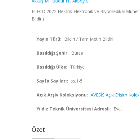
Akkuş M.
,
Bodur H.
,
Akboy E.
ELECO 2022 Elektrik-Elektronik ve Biyomedikal Mühend
Bildiri)
Yayın Türü:
Bildiri / Tam Metin Bildiri
Basıldığı Şehir:
Bursa
Basıldığı Ülke:
Türkiye
Sayfa Sayıları:
ss.1-5
Açık Arşiv Koleksiyonu:
AVESİS Açık Erişim Kole
Yıldız Teknik Üniversitesi Adresli:
Evet
Özet