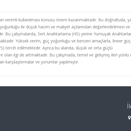
in verimli kullanılması konusu önem kazanmaktadır. Bu doğrultuda, ya
yoğunluğu ile düşük hacim ve maliyet açılarından değerlendirilmesi ve
tadır. Bu çalışmalarda, Sert Anahtarlama (HS) yerine Yumuşak Anahtarl
amaktadır. Yüksek verim, güç yoğunluğu ve benzeri amaçlarla, lineer güç
S) tercih edilmektedir. Ayrıca bu alanda, düşük ve orta güçlü
 olan ilgi de artmaktadır. Bu çalışmada, temel ve gelişmiş ileri yönlü
dan karşılaştırmalar ve yorumlar yapılmıştır.
İ