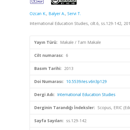
Ozcan K.
,
Balyer A.
,
Servi T.
International Education Studies, cilt.6, ss.129-142, 2
Yayın Türü:
Makale / Tam Makale
Cilt numarası:
6
Basım Tarihi:
2013
Doi Numarası:
10.5539/ies.v6n3p129
Dergi Adı:
International Education Studies
Derginin Tarandığı İndeksler:
Scopus, ERIC (Ed
Sayfa Sayıları:
ss.129-142