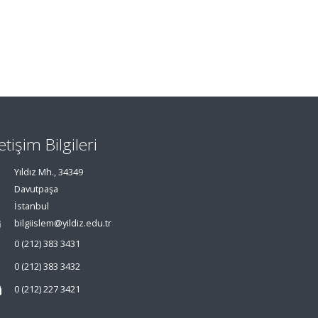
letişim Bilgileri
Yıldız Mh., 34349
Davutpaşa
İstanbul
bilgiislem@yildiz.edu.tr
0 (212) 383 3431
0 (212) 383 3432
0 (212) 227 3421