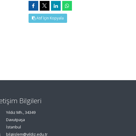
Atıf İçin Kopyala
letişim Bilgileri
Yıldız Mh., 34349
Davutpaşa
İstanbul
bilgiislem@yildiz.edu.tr