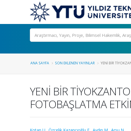
Ara
ANA SAYFA
SON EKLENEN YAYINLAR
YENİ BİR TİYOKZAN
YENİ BİR TİYOKZANT
FOTOBAŞLATMA ETKİN
Kotan U.
,
Özçelik Kazancıoğlu E.
,
Aydın M.
,
Arsu N.