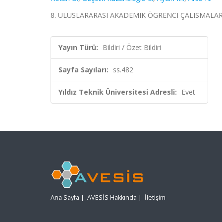
8. ULUSLARARASI AKADEMIK ÖGRENCI ÇALISMALARI KO
Yayın Türü:
Bildiri / Özet Bildiri
Sayfa Sayıları:
ss.482
Yıldız Teknik Üniversitesi Adresli:
Evet
Ana Sayfa
|
AVESİS Hakkında
|
İletişim