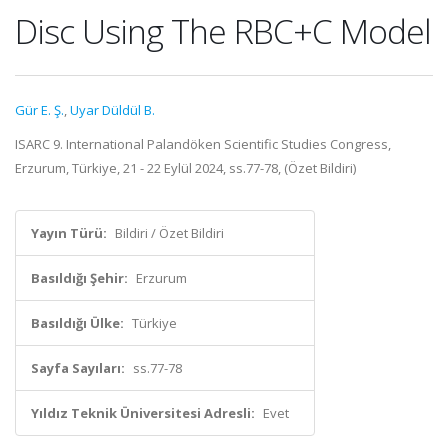
Disc Using The RBC+C Model
Gür E. Ş.
,
Uyar Düldül B.
ISARC 9. International Palandöken Scientific Studies Congress,
Erzurum, Türkiye, 21 - 22 Eylül 2024, ss.77-78, (Özet Bildiri)
Yayın Türü:
Bildiri / Özet Bildiri
Basıldığı Şehir:
Erzurum
Basıldığı Ülke:
Türkiye
Sayfa Sayıları:
ss.77-78
Yıldız Teknik Üniversitesi Adresli:
Evet