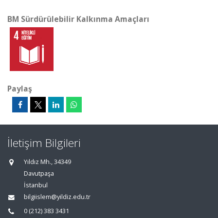
BM Sürdürülebilir Kalkınma Amaçları
Paylaş
İletişim Bilgileri
Yıldız Mh., 34349
Davutpaşa
İstanbul
bilgiislem@yildiz.edu.tr
0 (212) 383 3431