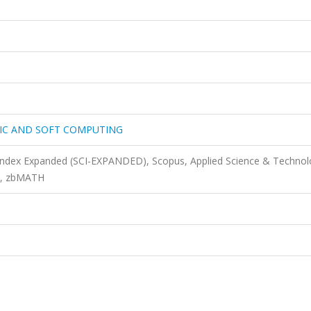
GIC AND SOFT COMPUTING
 Index Expanded (SCI-EXPANDED), Scopus, Applied Science & Techno
s, zbMATH