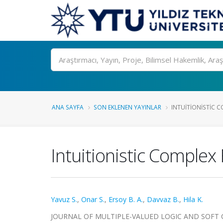
Ara
ANA SAYFA
SON EKLENEN YAYINLAR
INTUITIONISTIC 
Intuitionistic Comple
Yavuz S.
,
Onar S.
,
Ersoy B. A.
,
Davvaz B.
,
Hila K.
JOURNAL OF MULTIPLE-VALUED LOGIC AND SOFT COMPU