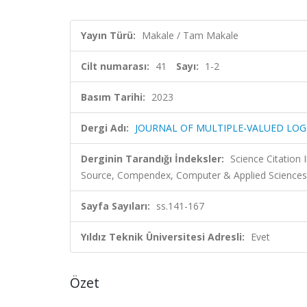
Yayın Türü:
Makale / Tam Makale
Cilt numarası:
41
Sayı:
1-2
Basım Tarihi:
2023
Dergi Adı:
JOURNAL OF MULTIPLE-VALUED LO
Derginin Tarandığı İndeksler:
Science Citation
Source, Compendex, Computer & Applied Science
Sayfa Sayıları:
ss.141-167
Yıldız Teknik Üniversitesi Adresli:
Evet
Özet