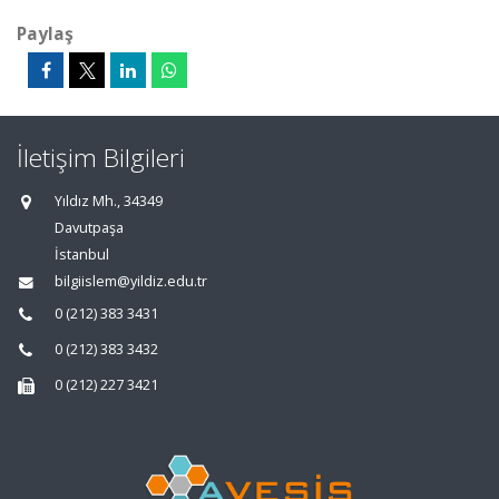
Paylaş
İletişim Bilgileri
Yıldız Mh., 34349
Davutpaşa
İstanbul
bilgiislem@yildiz.edu.tr
0 (212) 383 3431
0 (212) 383 3432
0 (212) 227 3421