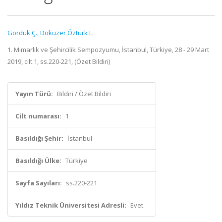
Gördük Ç.
,
Dokuzer Öztürk L.
1. Mimarlık ve Şehircilik Sempozyumu, İstanbul, Türkiye, 28 - 29 Mart
2019, cilt.1, ss.220-221, (Özet Bildiri)
Yayın Türü:
Bildiri / Özet Bildiri
Cilt numarası:
1
Basıldığı Şehir:
İstanbul
Basıldığı Ülke:
Türkiye
Sayfa Sayıları:
ss.220-221
Yıldız Teknik Üniversitesi Adresli:
Evet