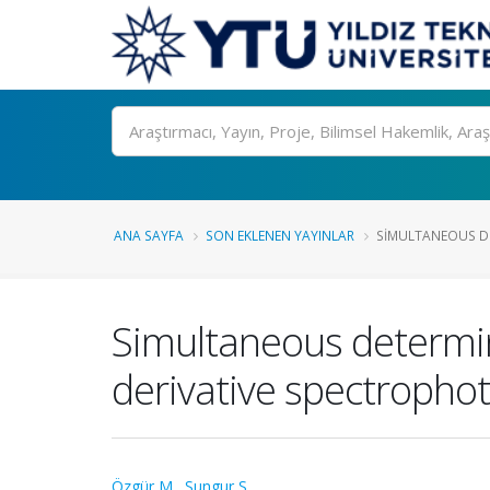
Ara
ANA SAYFA
SON EKLENEN YAYINLAR
SIMULTANEOUS DE
Simultaneous determin
derivative spectropho
Özgür M.
,
Sungur S.