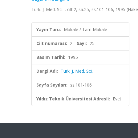
Turk. J. Med. Sci. , cilt.2, sa.25, ss.101-106, 1995 (Hak
Yayın Türü:
Makale / Tam Makale
Cilt numarası:
2
Sayı:
25
Basım Tarihi:
1995
Dergi Adı:
Turk. J. Med. Sci.
Sayfa Sayıları:
ss.101-106
Yıldız Teknik Üniversitesi Adresli:
Evet