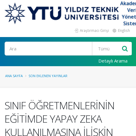
Akade
Ver
Yöne
Siste
Araştırmacı Girişi
English
Ara
Detaylı Arama
ANA SAYFA
SON EKLENEN YAYINLAR
SINIF ÖĞRETMENLERİNİN
EĞİTİMDE YAPAY ZEKA
KULLANILMASINA İLİŞKİN