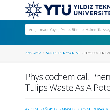
Ara
ANA SAYFA
SON EKLENEN YAYINLAR
PHYSICOCHEMICAL
Physicochemical, Phen
Tulips Waste As A Pote
ARICI M.
,
SAĞDIÇ O.
,
KARASU S.
,
Çam M.
,
DURAK M. 