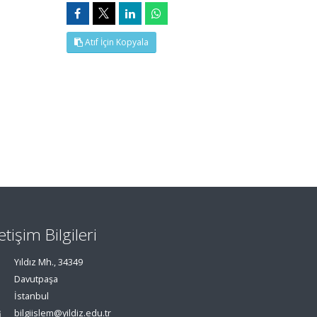
Atıf İçin Kopyala
letişim Bilgileri
Yıldız Mh., 34349
Davutpaşa
İstanbul
bilgiislem@yildiz.edu.tr