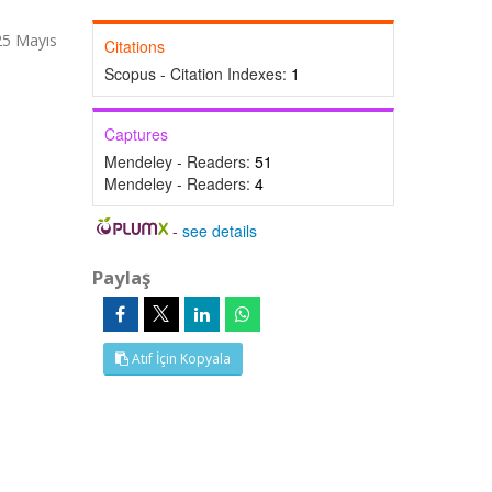
 25 Mayıs
Citations
Scopus - Citation Indexes:
1
Captures
Mendeley - Readers:
51
Mendeley - Readers:
4
-
see details
Paylaş
Atıf İçin Kopyala