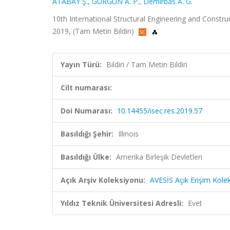
ATABAY Ş.
,
GÜRGÜN A. P.
,
Demirbas A. G.
10th International Structural Engineering and Construc
2019, (Tam Metin Bildiri)
Yayın Türü:
Bildiri / Tam Metin Bildiri
Cilt numarası:
Doi Numarası:
10.14455/isec.res.2019.57
Basıldığı Şehir:
Illinois
Basıldığı Ülke:
Amerika Birleşik Devletleri
Açık Arşiv Koleksiyonu:
AVESİS Açık Erişim Kole
Yıldız Teknik Üniversitesi Adresli:
Evet