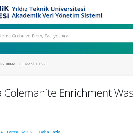
Yıldız Teknik Üniversitesi
Akademik Veri Yönetim Sistemi
ANDIRMA COLEMANITE ENRIC...
ma Colemanite Enrichment Was
 A.
,
Tamsu Selli N.
,
...Daha Fazla