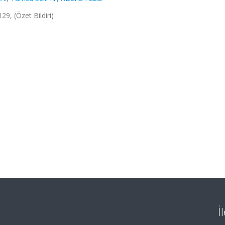
9, (Özet Bildiri)
İ