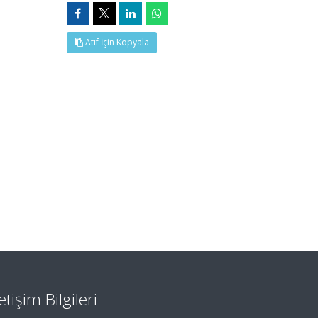
Atıf İçin Kopyala
letişim Bilgileri