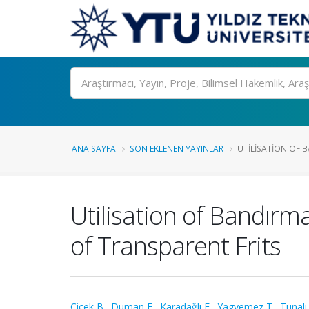
Ara
ANA SAYFA
SON EKLENEN YAYINLAR
UTILISATION OF B
Utilisation of Bandır
of Transparent Frits
Çiçek B.
,
Duman F.
,
Karadağlı E.
,
Yagyemez T.
,
Tunalı