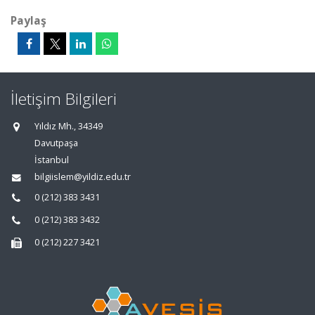
Paylaş
İletişim Bilgileri
Yıldız Mh., 34349
Davutpaşa
İstanbul
bilgiislem@yildiz.edu.tr
0 (212) 383 3431
0 (212) 383 3432
0 (212) 227 3421